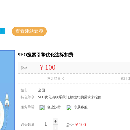
！
有问题？立即
查看建站套餐
SEO搜索引擎优化达标扣费
￥100
价格
累计销量
0
累计
城市
全国
特色尊享
SEO优化请联系我们,根据您的需求来报价！
服务承诺
创业扶持
专属客服
+
￥100
购买数量
总计
-