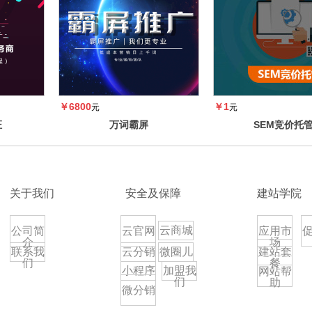
￥6800
￥1
元
元
证
万词霸屏
SEM竞价托
关于我们
安全及保障
建站学院
云商城
公司简
云官网
应用市
介
场
联系我
云分销
微圈儿
建站套
们
餐
小程序
加盟我
网站帮
们
助
微分销